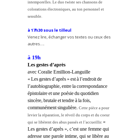
intemporelles. Le duo twiste ses chansons de
colorations électroniques, au ton personnel et
sensible.
à 17h30 sous le tilleul
Venez lire, échanger vos textes ou ceux des
autres….
à 19h
Les gestes d’après
avec Coralie Emillion-Languille
«
Les
gestes
d’après
»
est
à
l’endroit
de
l’autobiographie,
entre
la
correspondance
épistolaire
et
une
poésie
du
quotidien
sincère,
brutale
et
tendre
à
la
fois,
communément
singulière.
Cette
pièce
a
pour
levier
la
réparation,
le
réveil
du
corps
et
du
coeur
«
qui
se
libèrent
des
abus
passés
et
l’accueillir.
Les gestes d’après », c’est une femme qui
adresse une parole intime, qui se libère au