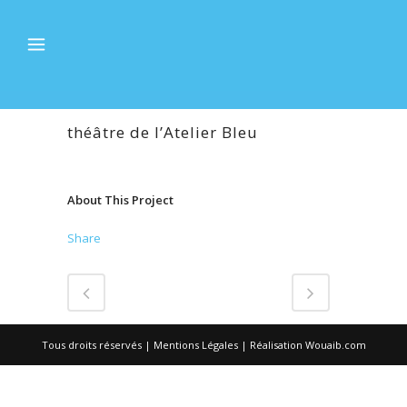
théâtre de l’Atelier Bleu
About This Project
Share
Tous droits réservés |
Mentions Légales
| Réalisation
Wouaib.com